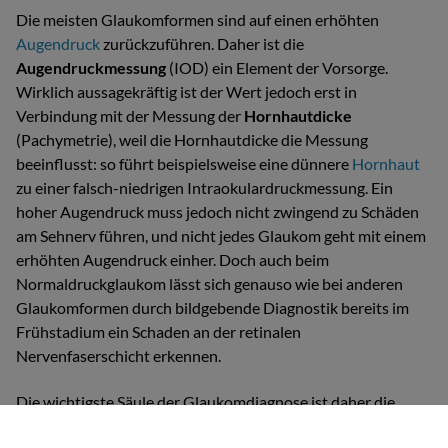
Die meisten Glaukomformen sind auf einen erhöhten
Augendruck
zurückzuführen. Daher ist die
Augendruckmessung
(IOD) ein Element der Vorsorge.
Wirklich aussagekräftig ist der Wert jedoch erst in
Verbindung mit der Messung der
Hornhautdicke
(Pachymetrie), weil die Hornhautdicke die Messung
beeinflusst: so führt beispielsweise eine dünnere
Hornhaut
zu einer falsch-niedrigen Intraokulardruckmessung. Ein
hoher Augendruck muss jedoch nicht zwingend zu Schäden
am Sehnerv führen, und nicht jedes Glaukom geht mit einem
erhöhten Augendruck einher. Doch auch beim
Normaldruckglaukom lässt sich genauso wie bei anderen
Glaukomformen durch bildgebende Diagnostik bereits im
Frühstadium ein Schaden an der retinalen
Nervenfaserschicht erkennen.
Die wichtigste Säule der Glaukomdiagnose ist daher die
Untersuchung des
Sehnervenkopfs
mit dem lasergestützten