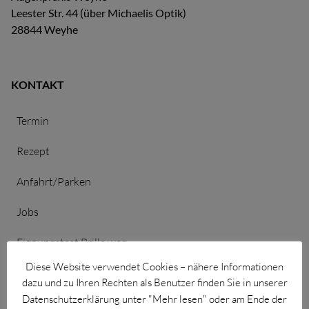
für Grauer Star
Leester Str. 44 (über Michaelis Optik)
28844 Weyhe
für Diabetiker
für Netzhaut + Makula
KONTAKT
bei hohem Blutdruck
Termin
für Hornhaut/Keratokonus
Rezept
Anfahrt/Parken
Jobs
Eignungstest Brille weg
Diese Website verwendet Cookies – nähere Informationen
Eignungstest IPL
dazu und zu Ihren Rechten als Benutzer finden Sie in unserer
Datenschutzerklärung unter "Mehr lesen" oder am Ende der