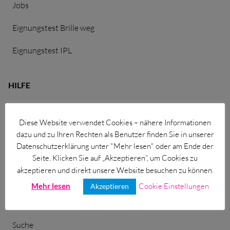
Jobs
für Grauer Star
Eignungstest Brille weg
für Diabetiker
für Netzhaut + Makula
Eignungstest IPL
bei hohem Blutdruck
HILFE
für Hornhaut/Keratokonus
Vorsorge – Welche passt zu mir?
Diese Website verwendet Cookies – nähere Informationen
Lexikon
dazu und zu Ihren Rechten als Benutzer finden Sie in unserer
Datenschutzerklärung unter "Mehr lesen" oder am Ende der
Einfache Sprache
Seite. Klicken Sie auf „Akzeptieren“, um Cookies zu
akzeptieren und direkt unsere Website besuchen zu können.
Downloads
Mehr lesen
Cookie Einstellungen
Akzeptieren
Sitemap
Suche