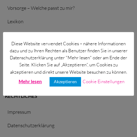
für Grauer Star
Vorsorge – Welche passt zu mir?
für Diabetiker
Lexikon
für Netzhaut + Makula
Einfache Sprache
bei hohem Blutdruck
Diese Website verwendet Cookies – nähere Informationen
Downloads
dazu und zu Ihren Rechten als Benutzer finden Sie in unserer
für Hornhaut/Keratokonus
Datenschutzerklärung unter "Mehr lesen" oder am Ende der
Sitemap
Seite. Klicken Sie auf „Akzeptieren“, um Cookies zu
akzeptieren und direkt unsere Website besuchen zu können.
Suche
Mehr lesen
Cookie Einstellungen
Akzeptieren
RECHTLICHES
Impressum
Datenschutzerklärung