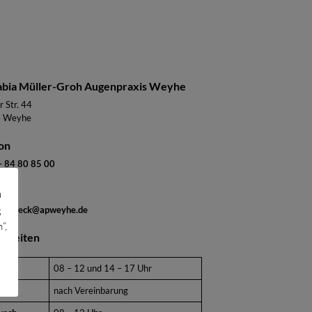
abia Müller-Groh Augenpraxis Weyhe
r Str. 44
 Weyhe
on
 84 80 85 00
l
u
g
ngscheck@apweyhe.de
“,
chzeiten
ag
08 – 12 und 14 – 17 Uhr
stag
nach Vereinbarung