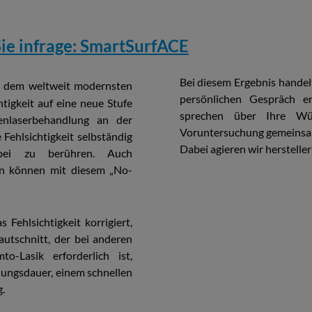
ie infrage: SmartSurfACE
Bei diesem Ergebnis handel
 dem weltweit modernsten
persönlichen Gespräch er
tigkeit auf eine neue Stufe
sprechen über Ihre Wü
enlaserbehandlung an der
Voruntersuchung gemeinsam f
 Fehlsichtigkeit selbständig
Dabei agieren wir herstelle
ei zu berühren. Auch
en können mit diesem „No-
s Fehlsichtigkeit korrigiert,
tschnitt, der bei anderen
o-Lasik erforderlich ist,
lungsdauer, einem schnellen
.