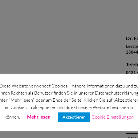
Dr. F
Leeste
28844
Telef
0421 –
E-Mai
Diese Website verwendet Cookies – nähere Informationen dazu und z
Ihren Rechten als Benutzer finden Sie in unserer Datenschutzerklärun
eignu
nter "Mehr lesen" oder am Ende der Seite. Klicken Sie auf „Akzeptieren
Spre
um Cookies zu akzeptieren und direkt unsere Website besuchen zu
können.
Mehr lesen
Cookie Einstellungen
Akzeptieren
Mont
Dien