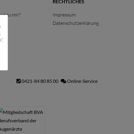
RECHTLICHES
st zu mir?
Impressum
Datenschutzerklärung
u
g
“,
0421-84 80 85 00
Online-Service