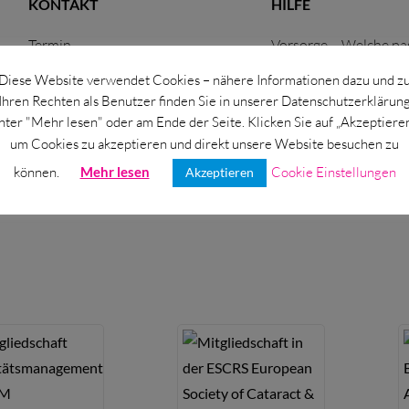
KONTAKT
HILFE
Termin
Vorsorge – Welche pas
Rezept
Lexikon
Diese Website verwendet Cookies – nähere Informationen dazu und z
Anfahrt/Parken
Einfache Sprache
Ihren Rechten als Benutzer finden Sie in unserer Datenschutzerklärun
Jobs
Downloads
nter "Mehr lesen" oder am Ende der Seite. Klicken Sie auf „Akzeptieren
um Cookies zu akzeptieren und direkt unsere Website besuchen zu
Eignungstest Brille weg
Sitemap
können.
Mehr lesen
Cookie Einstellungen
Eignungstest IPL
Suche
Akzeptieren