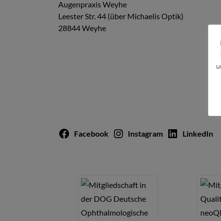
Augenpraxis Weyhe
Leester Str. 44 (über Michaelis Optik)
28844 Weyhe
u
Facebook
Instagram
LinkedIn