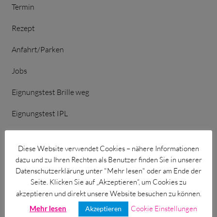
für Grauer Star
Termin
für Diabetiker
Rezept
für Netzhaut + Makula
Anfahrt/Parken
bei hohem Blutdruck
Jobs
für Hornhaut/Keratokonus
Eignungstest Brille weg
Eignungstest IPL
HILFE
Diese Website verwendet Cookies – nähere Informationen
dazu und zu Ihren Rechten als Benutzer finden Sie in unserer
Datenschutzerklärung unter "Mehr lesen" oder am Ende der
Vorsorge – Welche passt zu mir?
Seite. Klicken Sie auf „Akzeptieren“, um Cookies zu
Lexikon
akzeptieren und direkt unsere Website besuchen zu können.
Mehr lesen
Cookie Einstellungen
Akzeptieren
Einfache Sprache