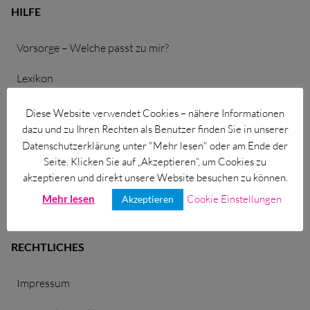
HILFE
für Diabetiker
für Netzhaut + Makula
Vorsorge – Welche passt zu mir?
bei hohem Blutdruck
Lexikon
für Hornhaut/Keratokonus
Einfache Sprache
Diese Website verwendet Cookies – nähere Informationen
dazu und zu Ihren Rechten als Benutzer finden Sie in unserer
Downloads
Datenschutzerklärung unter "Mehr lesen" oder am Ende der
Seite. Klicken Sie auf „Akzeptieren“, um Cookies zu
Sitemap
akzeptieren und direkt unsere Website besuchen zu können.
Mehr lesen
Cookie Einstellungen
Suche
Akzeptieren
RECHTLICHES
Impressum